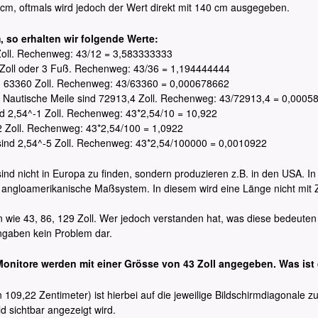
 cm, oftmals wird jedoch der Wert direkt mit 140 cm ausgegeben.
, so erhalten wir folgende Werte:
 Zoll. Rechenweg: 43/12 = 3,583333333
6 Zoll oder 3 Fuß. Rechenweg: 43/36 = 1,194444444
ind 63360 Zoll. Rechenweg: 43/63360 = 0,000678662
e Nautische Meile sind 72913,4 Zoll. Rechenweg: 43/72913,4 = 0,0005
nd 2,54^-1 Zoll. Rechenweg: 43*2,54/10 = 10,922
-2 Zoll. Rechenweg: 43*2,54/100 = 1,0922
r sind 2,54^-5 Zoll. Rechenweg: 43*2,54/100000 = 0,0010922
t sind nicht in Europa zu finden, sondern produzieren z.B. in den USA. 
 angloamerikanische Maßsystem. In diesem wird eine Länge nicht mit 
 wie 43, 86, 129 Zoll. Wer jedoch verstanden hat, was diese bedeuten
ngaben kein Problem dar.
onitore werden mit einer Grösse von 43 Zoll angegeben. Was ist
109,22 Zentimeter) ist hierbei auf die jeweilige Bildschirmdiagonale z
d sichtbar angezeigt wird.