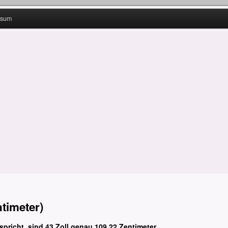
ssum
ntimeter)
spricht, sind 43 Zoll genau 109,22 Zentimeter.